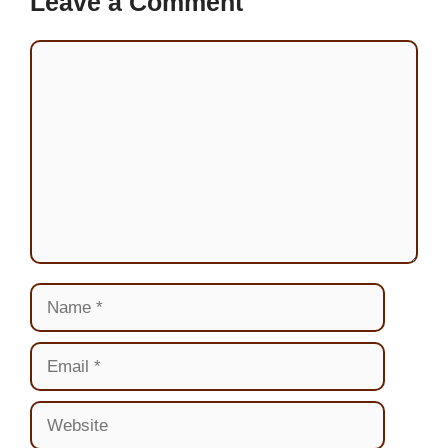
Leave a Comment
Comment
Name
Email
Website