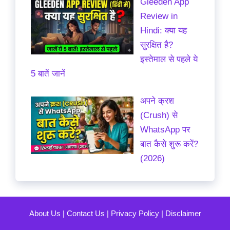
Gleeden App
Review in
Hindi: क्या यह
सुरक्षित है?
इस्तेमाल से पहले ये
5 बातें जानें
अपने क्रश
(Crush) से
WhatsApp पर
बात कैसे शुरू करें?
(2026)
About Us
|
Contact Us
|
Privacy Policy
|
Disclaimer